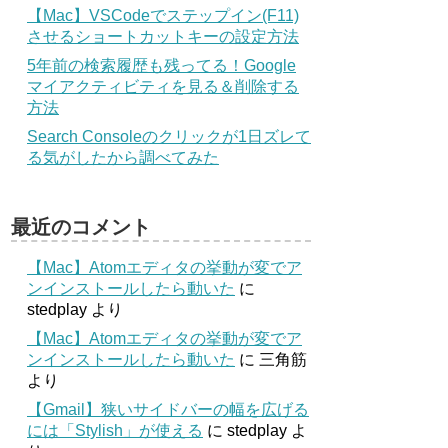
【Mac】VSCodeでステップイン(F11)
させるショートカットキーの設定方法
5年前の検索履歴も残ってる！Google
マイアクティビティを見る＆削除する
方法
Search Consoleのクリックが1日ズレて
る気がしたから調べてみた
最近のコメント
【Mac】Atomエディタの挙動が変でア
ンインストールしたら動いた
に
stedplay
より
【Mac】Atomエディタの挙動が変でア
ンインストールしたら動いた
に
三角筋
より
【Gmail】狭いサイドバーの幅を広げる
には「Stylish」が使える
に
stedplay
よ