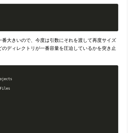
一番大きいので、今度は引数にそれを渡して再度サイズ
どのディレクトリが一番容量を圧迫しているかを突き止
jects

iles
