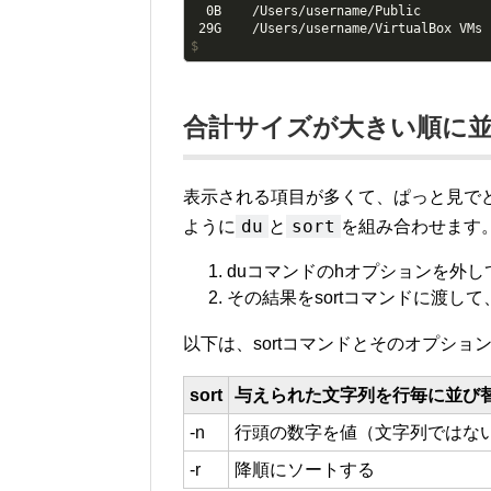
  0B    /Users/username/Public

$
合計サイズが大きい順に
表示される項目が多くて、ぱっと見で
du
sort
ように
と
を組み合わせます
duコマンドのhオプションを外し
その結果をsortコマンドに渡し
以下は、sortコマンドとそのオプショ
sort
与えられた文字列を行毎に並び
-n
行頭の数字を値（文字列ではな
-r
降順にソートする