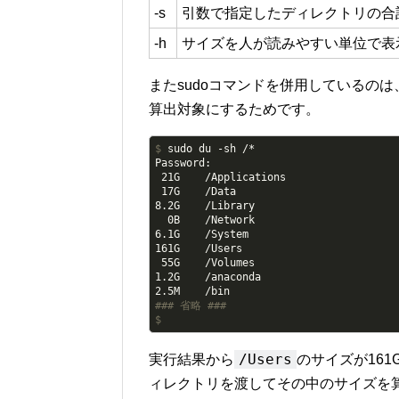
-s
引数で指定したディレクトリの合
-h
サイズを人が読みやすい単位で表
またsudoコマンドを併用しているの
算出対象にするためです。
$
 sudo du -sh /*
Password:

 21G    /Applications

 17G    /Data

8.2G    /Library

  0B    /Network

6.1G    /System

161G    /Users

 55G    /Volumes

1.2G    /anaconda

#
## 省略 ###
$
/Users
実行結果から
のサイズが16
ィレクトリを渡してその中のサイズを