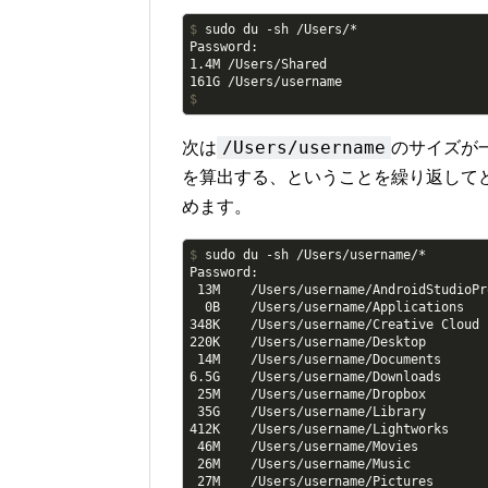
$
 sudo du -sh /Users/*
Password:

1.4M /Users/Shared

$
/Users/username
次は
のサイズが
を算出する、ということを繰り返して
めます。
$
 sudo du -sh /Users/username/*
Password:

 13M    /Users/username/AndroidStudioPro
  0B    /Users/username/Applications

348K    /Users/username/Creative Cloud F
220K    /Users/username/Desktop

 14M    /Users/username/Documents

6.5G    /Users/username/Downloads

 25M    /Users/username/Dropbox

 35G    /Users/username/Library

412K    /Users/username/Lightworks

 46M    /Users/username/Movies

 26M    /Users/username/Music

 27M    /Users/username/Pictures
