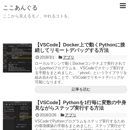
ここあんぐる
ここから見えるモノ、やれるコトを。
【VSCode】Docker上で動くPythonに接
続してリモートデバッグする方法
2018/3/1
アプリ
ローカルマシンで動くDockerコンテナ上で実行されて
いるpythonプログラムを、VSCodeでステップ実行す
る手順をまとめました。「ptvsd」というライブラリを
組み合わせることで、VSCodeでリモートデバッグが
可能になります。
記事を読む
【VSCode】Pythonを1行毎に変数の中身
見ながらステップ実行する方法
2018/2/26
アプリ
VSCodeでPythonプログラムをステップ実行するため
の環境構築の手順をまとめました。ステップ実行がで