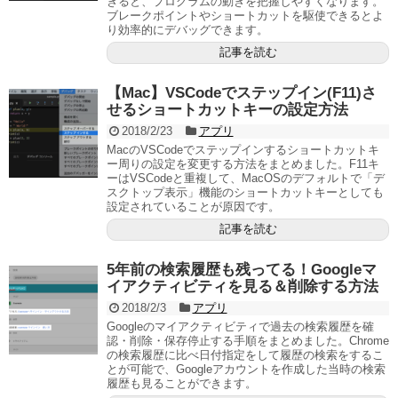
きると、プログラムの動きを把握しやすくなります。
ブレークポイントやショートカットを駆使できるとよ
り効率的にデバッグできます。
記事を読む
【Mac】VSCodeでステップイン(F11)さ
せるショートカットキーの設定方法
2018/2/23
アプリ
MacのVSCodeでステップインするショートカットキ
ー周りの設定を変更する方法をまとめました。F11キ
ーはVSCodeと重複して、MacOSのデフォルトで「デ
スクトップ表示」機能のショートカットキーとしても
設定されていることが原因です。
記事を読む
5年前の検索履歴も残ってる！Googleマ
イアクティビティを見る＆削除する方法
2018/2/3
アプリ
Googleのマイアクティビティで過去の検索履歴を確
認・削除・保存停止する手順をまとめました。Chrome
の検索履歴に比べ日付指定をして履歴の検索をするこ
とが可能で、Googleアカウントを作成した当時の検索
履歴も見ることができます。