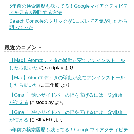
5年前の検索履歴も残ってる！Googleマイアクティビテ
ィを見る＆削除する方法
Search Consoleのクリックが1日ズレてる気がしたから
調べてみた
最近のコメント
【Mac】Atomエディタの挙動が変でアンインストール
したら動いた
に
stedplay
より
【Mac】Atomエディタの挙動が変でアンインストール
したら動いた
に
三角筋
より
【Gmail】狭いサイドバーの幅を広げるには「Stylish」
が使える
に
stedplay
より
【Gmail】狭いサイドバーの幅を広げるには「Stylish」
が使える
に
SILVER
より
5年前の検索履歴も残ってる！Googleマイアクティビテ