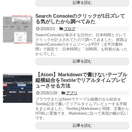
記事を読む
Search Consoleのクリックが1日ズレて
る気がしたから調べてみた
2018/2/1
ブログ
SearchConsoleが表示する日付が、日本時間とズレて
クリックが計上されてたので調べてみました。原因は
SearchConsoleのタイムゾーンがPDT（太平洋夏時
間）で固定で、日本時間と「16時間」も時差があった
からでした。
記事を読む
【Atom】Markdownで書けないテーブル
縦横結合をTextileでリアルタイムプレビ
ューさせる方法
2018/1/28
アプリ
ブラウザまたはAtomでテーブル縦横のセル結合を
Textile記法で書いてリアルタイムプレビューする手順
をまとめました。TextileはMarkdownと同様、文書から
HTMLに変換でき、Markdownに比べて表現の幅が広い
です。
記事を読む