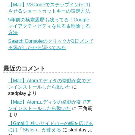
【Mac】VSCodeでステップイン(F11)
させるショートカットキーの設定方法
5年前の検索履歴も残ってる！Google
マイアクティビティを見る＆削除する
方法
Search Consoleのクリックが1日ズレて
る気がしたから調べてみた
最近のコメント
【Mac】Atomエディタの挙動が変でア
ンインストールしたら動いた
に
stedplay
より
【Mac】Atomエディタの挙動が変でア
ンインストールしたら動いた
に
三角筋
より
【Gmail】狭いサイドバーの幅を広げる
には「Stylish」が使える
に
stedplay
よ