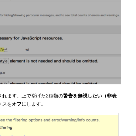
されます。上で挙げた2種類の
警告を無視したい（非表
クスを
オフ
にします。