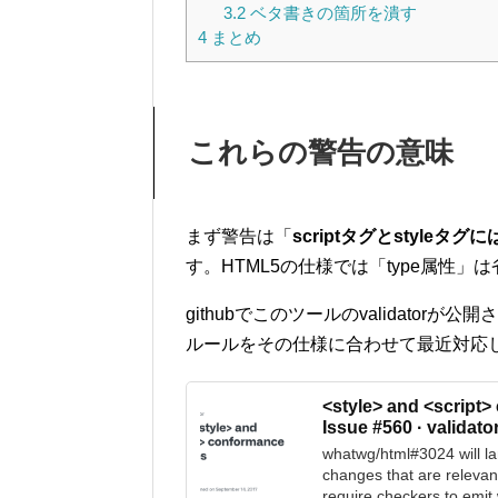
3.2
ベタ書きの箇所を潰す
4
まとめ
これらの警告の意味
まず警告は「
scriptタグとstyle
す。HTML5の仕様では「type属性」
githubでこのツールのvalidator
ルールをその仕様に合わせて最近対応
<style> and <script
Issue #560 · validato
whatwg/html#3024 will l
changes that are relevan
require checkers to emit 