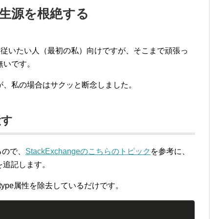
発生源を根絶する
のルールに従いたい人（最初の私）向けですが、そこまで頑張っ
無いです。
が、私の場合はサクッと断念しました。
潰す
るので、
StackExchangeのこちらのトピック
を参考に、
ードを追記します。
きにtype属性を除去しているだけです。