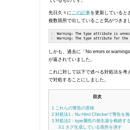
ているものです。
先日久々に
この記事
を更新していると
複数箇所で出していること気がつきま
1

Warning: The type attribute is unnec
2
Warning: The type attribute for the 
しかも、過去に「No errors or w
が返されていました。
これに対して以下で述べる対処法を考
で対処することにしました。
目次
1
これらの警告の意味
2
対処法1：Nu Html Checkerで警告
3
対処法2：type属性の発生源を根絶す
3.1
タグ生成している箇所を潰す